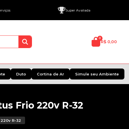
rviços
Super Avaliada
0
R$ 0,00
ete
Duto
Cortina de Ar
Simule seu Ambiente
tus Frio 220v R-32
o 220v R-32