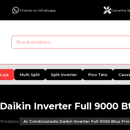
Chame no Whatsapp
Garantia Se
Loja
Multi Split
Split Inverter
Piso Teto
Cass
aikin Inverter Full 9000 B
›
›
Produtos
Ar Condicionado Daikin Inverter Full 9000 Btus Fri