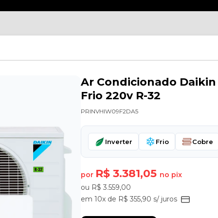
Ar Condicionado Daikin 
Frio 220v R-32
PRINVHIW09F2DA5
Inverter
Frio
Cobre
R$ 3.381,05
por
no pix
ou R$ 3.559,00
em 10x de R$ 355,90 s/ juros